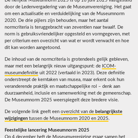
De herijkte Museumnorm 2025 is op 16 juni 2025 vastgesteld
door de Ledenvergadering van de Museumvereniging. Het gaat
om een actualisatie en verduidelijking van de Museumnorm
2020. De drie pijlers zijn behouden, maar het aantal
normcriteria is teruggebracht van zeventien naar twaalf. De
norm is gebruiksvriendelijker opgesteld en vormgegeven, met
per criterium een overzicht van wat er wordt verwacht en hoe
dit kan worden aangetoond.
De inhoud van de normcriteria is grotendeels gelijk gebleven,
maar met een belangrijk nieuw uitgangspunt: de
ICOM-
museumdefinitie
uit 2022 (vertaald in 2023). Deze definitie
onderstreept de kerntaken van musea, maar erkent ook hun
veranderende praktijk en maatschappelijke rol – denk aan
duurzaamheid, inclusie en samenwerking met de gemeenschap.
De Museumnorm 2025 weerspiegelt deze bredere visie.
De volgende link geeft een
overzicht van de
belangrijkste
wijzigingen
tussen de Museumnorm 2020 en 2025
.
Feestelijke lancering Museumnorm 2025
Op 4 december heft de Museumvereniging graag samen het