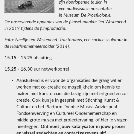
zijn doorlopende te zien in
een audiovisuele presentatie
in Museum De Proefkolonie.
De observerende opnames van de filmset maakte Ten Westenend
in 2019 tijdens de filmproductie.
Foto: Neeltje ten Westenend. Tractordans, een sociale sculptuur in
de Haarlemmermeerpolder (2014).
15.15 - 15.25
afsluiting
15.25 - 16.30
uur netwerkborrel
Aansluitend is er voor de organisaties die graag willen
werken met co-creatie de mogelijkheid om kennis te
maken met kunstenaars die bezig zijn met erfgoed en co-
creatie. Ook kun je in gesprek met Stichting Kunst &
Cultuur en het Platform Drentse Musea-Adviespunt
Fondsenwerving en Cultureel Ondernemerschap en
middelgrote musea met projectervaring, of hier je vragen
neerleggen.
Ontmoet jouw katalysator in jouw proces
en wissel gedachten en contactgegevens uit!