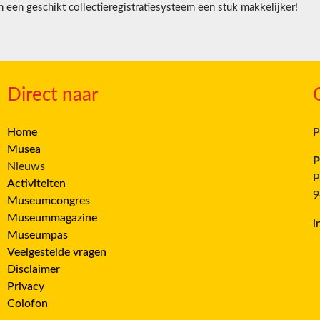
een geschikt collectieregistratiesysteem een stuk makkelijker!
Direct naar
Home
P
Musea
P
Nieuws
P
Activiteiten
9
Museumcongres
Museummagazine
i
Museumpas
Veelgestelde vragen
Disclaimer
Privacy
Colofon