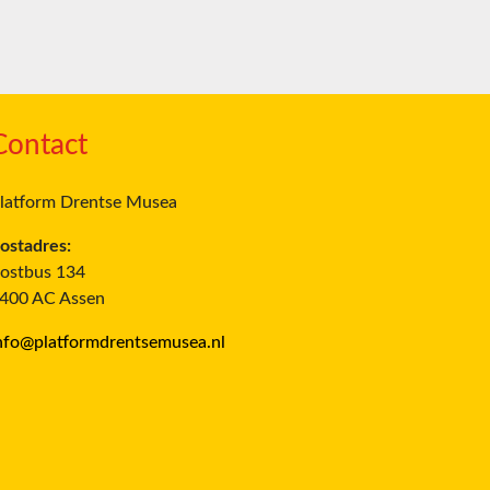
Contact
latform Drentse Musea
ostadres:
ostbus 134
400 AC Assen
nfo@platformdrentsemusea.nl