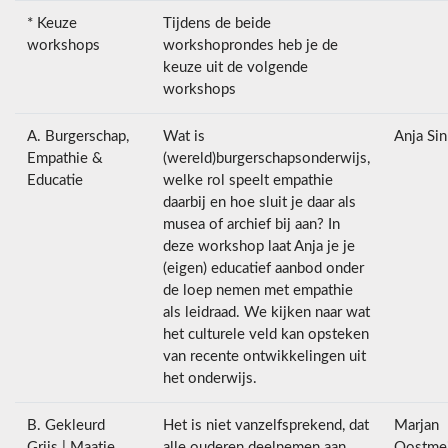
* Keuze
Tijdens de beide
workshops
workshoprondes heb je de
keuze uit de volgende
workshops
A. Burgerschap,
Wat is
Anja Sin
Empathie &
(wereld)burgerschapsonderwijs,
Educatie
welke rol speelt empathie
daarbij en hoe sluit je daar als
musea of archief bij aan? In
deze workshop laat Anja je je
(eigen) educatief aanbod onder
de loep nemen met empathie
als leidraad. We kijken naar wat
het culturele veld kan opsteken
van recente ontwikkelingen uit
het onderwijs.
B. Gekleurd
Het is niet vanzelfsprekend, dat
Marjan
Grijs | Maatje
alle ouderen deelnemen aan
Oostmei