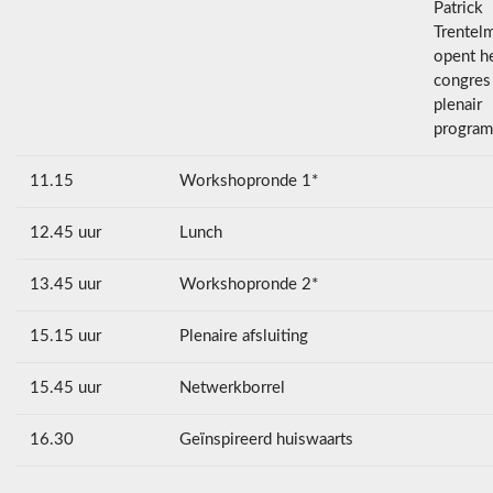
Patrick
Trentel
opent h
congres
plenair
progra
11.15
Workshopronde 1*
12.45 uur
Lunch
13.45 uur
Workshopronde 2*
15.15 uur
Plenaire afsluiting
15.45 uur
Netwerkborrel
16.30
Geïnspireerd huiswaarts